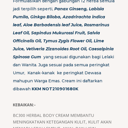
Formulasikan dengan gabungan 12 herba semula
jadi terpilih seperti,
Panax Ginseng, Labisia
Pumila, Ginkgo Biloba, Azadrirachta indica
leaf, Aloe Barbadensis leaf Juice, Rosmarinus
Leaf Oil, Sapindus Mukurossi Fruit, Salvia
Officinalis Oil, Tymus Zygis Flower Oil, Lime
Juice, Vetiveria Zizanoides Root Oil, Caesalpinia
Spinosa Gum
yang sesuai digunakan bagi Lelaki
dan Wanita. Juga sesuai pada semua peringkat
Umur, Kanak-kanak ke peringkat Dewasa
mahupun Warga Emas. Cream ini daftarkan
dibawah
KKM NOT210901680K
KEBAIKAN:-
BC300 HERBAL BODY CREAM MEMBANTU
MENINGKATKAN KETEGANGAN KULIT, KULIT AKAN