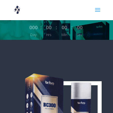
000
:
00
:
00
:
00
Day
Hrs
Min
Sec