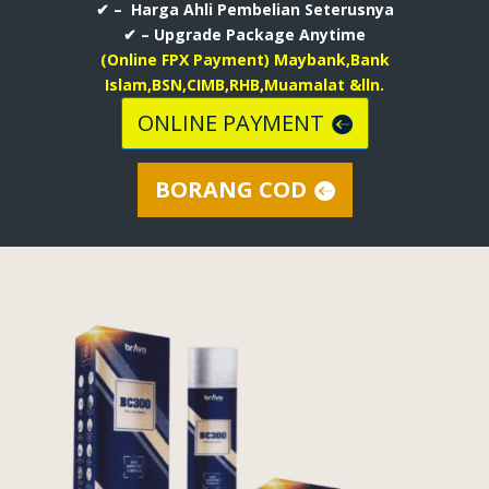
✔ – Harga Ahli Pembelian Seterusnya
✔ – Upgrade Package Anytime
(Online FPX Payment) Maybank,Bank
Islam,BSN,CIMB,RHB,Muamalat &lln.
ONLINE PAYMENT
BORANG COD